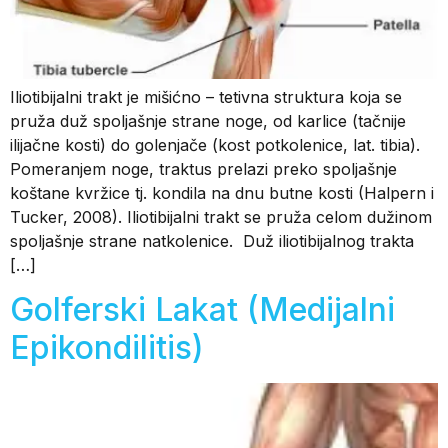
Iliotibijalni trakt je mišićno – tetivna struktura koja se
pruža duž spoljašnje strane noge, od karlice (tačnije
ilijačne kosti) do golenjače (kost potkolenice, lat. tibia).
Pomeranjem noge, traktus prelazi preko spoljašnje
koštane kvržice tj. kondila na dnu butne kosti (Halpern i
Tucker, 2008). Iliotibijalni trakt se pruža celom dužinom
spoljašnje strane natkolenice. Duž iliotibijalnog trakta
[…]
Golferski Lakat (Medijalni
Epikondilitis)