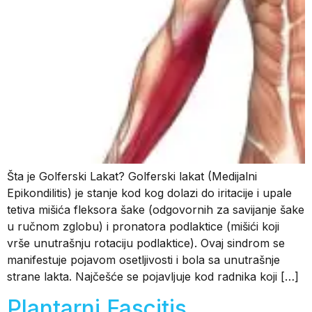
Šta je Golferski Lakat? Golferski lakat (Medijalni
Epikondilitis) je stanje kod kog dolazi do iritacije i upale
tetiva mišića fleksora šake (odgovornih za savijanje šake
u ručnom zglobu) i pronatora podlaktice (mišići koji
vrše unutrašnju rotaciju podlaktice). Ovaj sindrom se
manifestuje pojavom osetljivosti i bola sa unutrašnje
strane lakta. Najčešće se pojavljuje kod radnika koji […]
Plantarni Fascitis