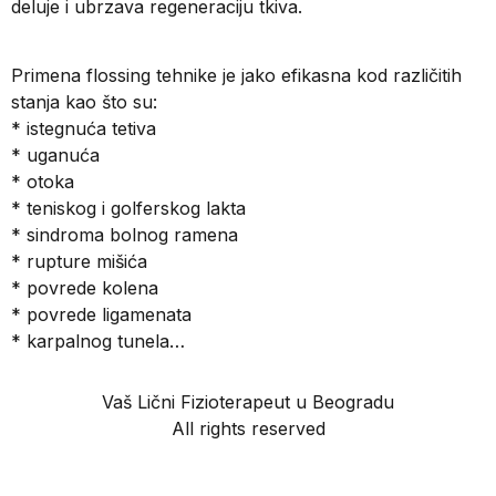
deluje i ubrzava regeneraciju tkiva.
Primena flossing tehnike je jako efikasna kod različitih
stanja kao što su:
* istegnuća tetiva
* uganuća
* otoka
* teniskog i golferskog lakta
* sindroma bolnog ramena
* rupture mišića
* povrede kolena
* povrede ligamenata
* karpalnog tunela…
Vaš Lični Fizioterapeut u Beogradu
All rights reserved