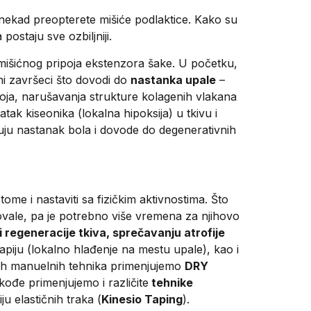
nekad preopterete mišiće podlaktice. Kako su
ostaju sve ozbiljniji.
išićnog pripoja ekstenzora šake. U početku,
ni završeci što dovodi do
nastanka upale
–
poja, narušavanja strukture kolagenih vlakana
atak kiseonika (lokalna hipoksija) u tkivu i
ju nastanak bola i dovode do degenerativnih
me i nastaviti sa fizičkim aktivnostima. Što
vale, pa je potrebno više vremena za njihovo
i regeneracije tkiva, sprečavanju atrofije
piju (lokalno hlađenje na mestu upale), kao i
menih manuelnih tehnika primenjujemo
DRY
đe primenjujemo i različite
tehnike
u elastičnih traka (
Kinesio Taping
).