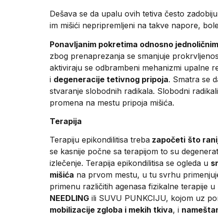
Dešava se da upalu ovih tetiva često zadobij
im mišići nepripremljeni na takve napore, bole
Ponavljanim pokretima odnosno jednoličnim
zbog prenaprezanja se smanjuje prokrvljenost 
aktiviraju se odbrambeni mehanizmi upalne re
i
degeneracije tetivnog pripoja
. Smatra se 
stvaranje slobodnih radikala. Slobodni radikal
promena na mestu pripoja mišića.
Terapija
Terapiju epikondilitisa treba
započeti
što rani
se kasnije počne sa terapijom to su degenera
izlečenje. Terapija epikondilitisa se ogleda u
s
mišića
na prvom mestu, u tu svrhu primenj
primenu različitih agenasa fizikalne terapije
NEEDLING
ili SUVU PUNKCIJU, kojom uz pomoć
mobilizacije zgloba i mekih tkiva
, i
nameštan