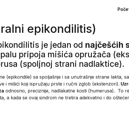
Poče
ralni epikondilitis)
epikondilitis je jedan od
najčešćih 
 upalu pripoja mišića opružača (ek
usa (spoljnoj strani nadlaktice).
 (epikondile) sa spoljašnje i sa unutrašnje strane lakta, sa 
ive i mišići koji ispružaju prste i ručni zglob (ekstenzori).
Uzr
ta
odnosno, preciznije, nadlakatne kosti (humerusa). To rez
a, a kada se ovaj sindrom ne tretira adekvatno i do ošteće