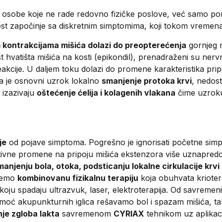
u osobe koje ne rade redovno fizičke poslove, već samo po
st započinje sa diskretnim simptomima, koji tokom vremena p
 kontrakcijama mišića dolazi do preopterećenja
gornjeg m
hvatišta mišića na kosti (epikondil), prenadraženi su nerv
akcije. U daljem toku dolazi do promene karakteristika pri
da je osnovni uzrok lokalno
smanjenje protoka krvi
, nedost
i izazivaju
oštećenje ćelija i kolagenih vlakana
čime uzroku
je
od pojave simptoma. Pogrešno je ignorisati početne simpto
tivne promene na pripoju mišića ekstenzora više uznapredo
manjenju bola, otoka, podsticanju lokalne cirkulacije krvi 
ujemo
kombinovanu fizikalnu terapiju
koja obuhvata kriotera
 u koju spadaju ultrazvuk, laser, elektroterapija. Od savre
 akupunkturnih iglica rešavamo bol i spazam mišića, tako
je zgloba lakta
savremenom
CYRIAX
tehnikom uz aplikacij