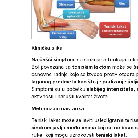
Klinička slika
Najčešći simptomi
su smanjena funkcija ruke, 
Bol povezana sa
teniskim laktom
može se šir
osnovne radnje koje se izvode protiv otpora
laganog predmeta kao što je podizanje šolj
Simptomi su u početku
slabijeg intenziteta
,
aktivnosti i narušiti kvalitet života.
Mehanizam nastanka
Teniski lakat može se javiti usled igranja ten
sindrom javlja među onima koji se ne bave
s
ruke, koji mogu uzrokovati
teniski lakat
.