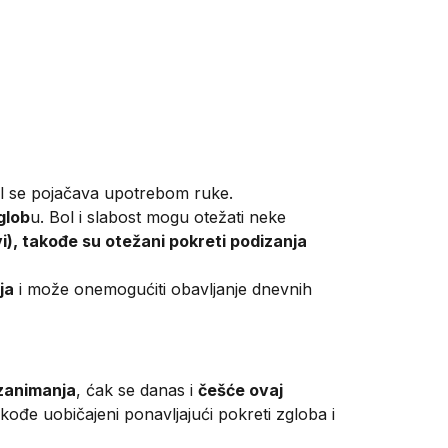
 bol se pojačava upotrebom ruke.
glob
u. Bol i slabost mogu otežati neke
i), takođe su otežani pokreti podizanja
ja
i može onemogućiti obavljanje dnevnih
zanimanja
, ćak se danas i
češće ovaj
akođe uobičajeni ponavljajući pokreti zgloba i