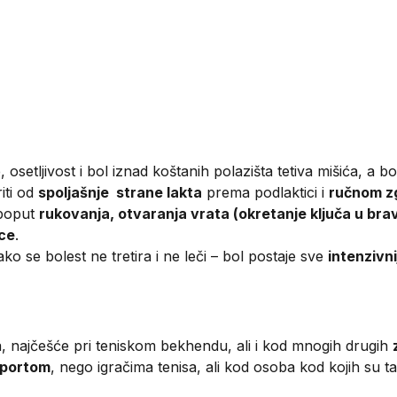
osetljivost i bol iznad koštanih polazišta tetiva mišića, a
iti od
spoljašnje strane lakta
prema podlaktici i
ručnom z
 poput
rukovanja, otvaranja vrata (okretanje ključa u brav
ice
.
 ako se bolest ne tretira i ne leči – bol postaje sve
intenzivni
isa, najčešće pri teniskom bekhendu, ali i kod mnogih drugih
portom
, nego igračima tenisa, ali kod osoba kod kojih su t