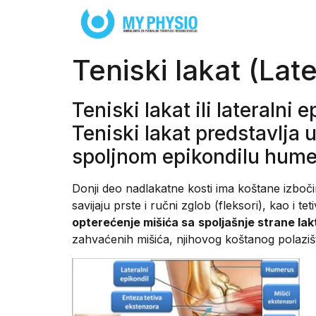
Teniski lakat (Late
Teniski lakat ili lateralni 
Teniski lakat predstavlja
spoljnom epikondilu humer
Donji deo nadlakatne kosti ima koštane izbočine
savijaju prste i ručni zglob (fleksori), kao i tet
opterećenje mišića sa
spoljašnje strane lak
zahvaćenih mišića, njihovog koštanog polazišt