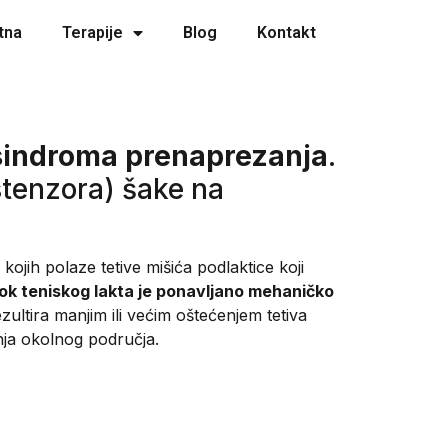
tna
Terapije
Blog
Kontakt
sindroma prenaprezanja
.
stenzora) šake na
kojih polaze tetive mišića podlaktice koji
ok teniskog lakta je ponavljano mehaničko
ultira manjim ili većim oštećenjem tetiva
nja okolnog područja.