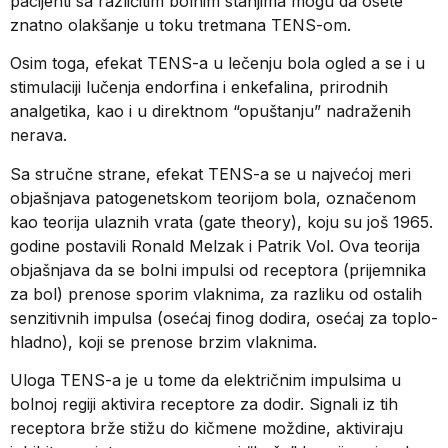
pacijenti sa različitim bolnim stanjima mogu da osete
znatno olakšanje u toku tretmana TENS-om.
Osim toga, efekat TENS-a u lečenju bola ogled a se i u
stimulaciji lučenja endorfina i enkefalina, prirodnih
analgetika, kao i u direktnom “opuštanju” nadraženih
nerava.
Sa stručne strane, efekat TENS-a se u najvećoj meri
objašnjava patogenetskom teorijom bola, označenom
kao teorija ulaznih vrata (gate theory), koju su još 1965.
godine postavili Ronald Melzak i Patrik Vol. Ova teorija
objašnjava da se bolni impulsi od receptora (prijemnika
za bol) prenose sporim vlaknima, za razliku od ostalih
senzitivnih impulsa (osećaj finog dodira, osećaj za toplo-
hladno), koji se prenose brzim vlaknima.
Uloga TENS-a je u tome da električnim impulsima u
bolnoj regiji aktivira receptore za dodir. Signali iz tih
receptora brže stižu do kičmene moždine, aktiviraju