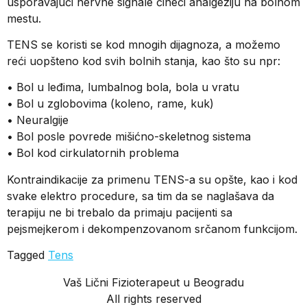
usporavajući nervne signale čineči analgeziju na bolnom
mestu.
TENS se koristi se kod mnogih dijagnoza, a možemo
reći uopšteno kod svih bolnih stanja, kao što su npr:
• Bol u leđima, lumbalnog bola, bola u vratu
• Bol u zglobovima (koleno, rame, kuk)
• Neuralgije
• Bol posle povrede mišićno-skeletnog sistema
• Bol kod cirkulatornih problema
Kontraindikacije za primenu TENS-a su opšte, kao i kod
svake elektro procedure, sa tim da se naglašava da
terapiju ne bi trebalo da primaju pacijenti sa
pejsmejkerom i dekompenzovanom srčanom funkcijom.
Tagged
Tens
Vaš Lični Fizioterapeut u Beogradu
All rights reserved