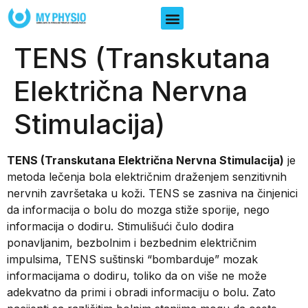
TENS (Transkutana
Električna Nervna
Stimulacija)
TENS (Transkutana Električna Nervna Stimulacija)
je
metoda lečenja bola električnim draženjem senzitivnih
nervnih završetaka u koži. TENS se zasniva na činjenici
da informacija o bolu do mozga stiže sporije, nego
informacija o dodiru. Stimulišući čulo dodira
ponavljanim, bezbolnim i bezbednim električnim
impulsima, TENS suštinski “bombarduje” mozak
informacijama o dodiru, toliko da on više ne može
adekvatno da primi i obradi informaciju o bolu. Zato