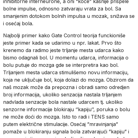
inhibitorne interneurone, a oni “koče” kasnije prispele
bolne impulse, odnosno zatvaraju vrata za bol. Sa
smanjenim dotokom bolnih impulsa u mozak, snižava se
i osećaj bola.
Najbolji primer kako Gate Control teorija funckioniše
jeste primer kada se udarimo u npr. lakat. Prvo što
krenemo da radimo jeste trljanje mesta udarca kako
bismo odagnali bol. U momentu udarca, informacija o
bolu putuje do mozga gde se interpretira kao bol.
Trljanjem mesta udarca stimulišemo novu informaciju,
koja ne uključuje bol, koja dolazi do mozga. Obzirom da
naš mozak može da prepozna i obradi samo odredjen
broj informacija, ukoliko senzacija nastala trljanjem
nadvlada senzacije bola nastale udarcem tj. ukoliko
senzorne informacije blokiraju ‘’kapiju’’, poruka o bolu
ne može doći do mozga. Isto to radi i TENS samo
putem električne stimulacije. Osećaj ”mravinjanja”
pomaže u blokiranju signala bola zatvarajući ”kapiju” i