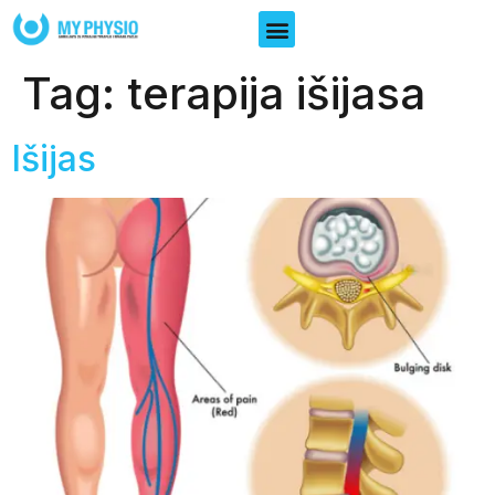
Tag:
terapija išijasa
Išijas