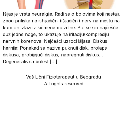
Išijas je vrsta neuralgije. Radi se o bolovima koji nastaju
zbog pritiska na ishijadični (išijadični) nerv na mestu na
kom on izlazi iz kičmene moždine. Bol se širi najčešće
duž jedne noge, to ukazuje na iritaciju/kompresiju
nervnih korenova. Najčešći uzroci išijasa: Diskus
hernija: Ponekad se naziva puknuti disk, prolaps
diskusa, probijajući diskus, napregnuti diskus…
Degenerativna bolest […]
Vaš Lični Fizioterapeut u Beogradu
All rights reserved