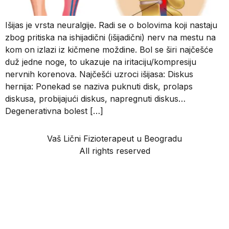
Išijas je vrsta neuralgije. Radi se o bolovima koji nastaju
zbog pritiska na ishijadični (išijadični) nerv na mestu na
kom on izlazi iz kičmene moždine. Bol se širi najčešće
duž jedne noge, to ukazuje na iritaciju/kompresiju
nervnih korenova. Najčešći uzroci išijasa: Diskus
hernija: Ponekad se naziva puknuti disk, prolaps
diskusa, probijajući diskus, napregnuti diskus…
Degenerativna bolest […]
Vaš Lični Fizioterapeut u Beogradu
All rights reserved