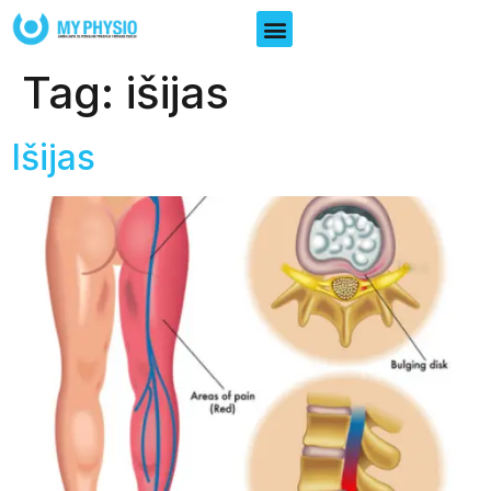
Tag:
išijas
Išijas