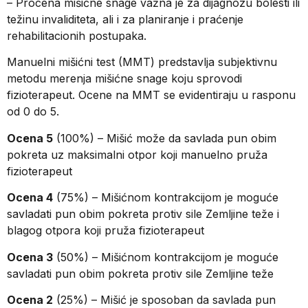
– Procena mišićne snage važna je za dijagnozu bolesti ili
težinu invaliditeta, ali i za planiranje i praćenje
rehabilitacionih postupaka.
Manuelni mišićni test (MMT) predstavlja subjektivnu
metodu merenja mišićne snage koju sprovodi
fizioterapeut. Ocene na MMT se evidentiraju u rasponu
od 0 do 5.
Ocena 5
(100%) – Mišić može da savlada pun obim
pokreta uz maksimalni otpor koji manuelno pruža
fizioterapeut
Ocena 4
(75%) – Mišićnom kontrakcijom je moguće
savladati pun obim pokreta protiv sile Zemljine teže i
blagog otpora koji pruža fizioterapeut
Ocena 3
(50%) – Mišićnom kontrakcijom je moguće
savladati pun obim pokreta protiv sile Zemljine teže
Ocena 2
(25%) – Mišić je sposoban da savlada pun