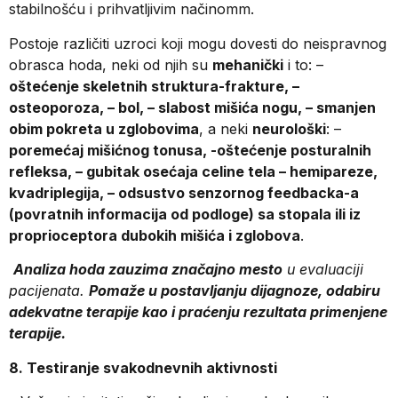
stabilnošću i prihvatljivim načinomm.
Postoje različiti uzroci koji mogu dovesti do neispravnog
obrasca hoda, neki od njih su
mehanički
i to: –
oštećenje skeletnih struktura-frakture, –
osteoporoza, – bol, – slabost mišića nogu, – smanjen
obim pokreta u zglobovima
, a neki
neurološki
: –
poremećaj mišićnog tonusa, -oštećenje posturalnih
refleksa, – gubitak osećaja celine tela – hemipareze,
kvadriplegija, – odsustvo senzornog feedbacka-a
(povratnih informacija od podloge) sa stopala ili iz
proprioceptora dubokih mišića i zglobova
.
Analiza hoda zauzima značajno mesto
u evaluaciji
pacijenata.
Pomaže u postavljanju dijagnoze, odabiru
adekvatne terapije kao i praćenju rezultata primenjene
terapije.
8. Testiranje svakodnevnih aktivnosti