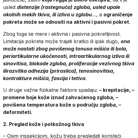
usled
distenzije (rastegnuća) zgloba, usled upale
okolnih mekih tkiva, ili izliva u zglobu
…, a
ograničenje
pokreta može se odnositi na aktivni i pasivni pokret
.
Zbog toga se mere i aktivna i pasivna pokretljivost.
Limitacija pokreta može trajati kratko ili ipak dugo,
ona
može nastati zbog povišenog tonusa mišića ili bola,
periartikularne ukočenosti, intraartikularnog izliva ili
sinovitisa, blokade zgloba, proliferacije vezivnog tkiva
ilirazvitka adhezija (priraslica), tenosinovitisa,
kontrakture mišića, fascija i tetiva
.
U druge važne fizikalne faktore spadaju:
– krepitacije, –
promene boje kože iznad zahvaćenog zgloba, –
povišena temperatura kože u području zgloba, –
deformiteti.
2. Pregled kože i potkožnog tkiva
– Osim inspekcijom, kožu treba pregledati koristeći