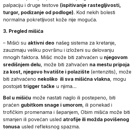
palpaciju i druge testove
(ispitivanje rastegljivosti,
turgor, podizanje od podloge)
. Kod nekih bolesti
normalna pokretljivost kože nije moguća.
3. Pregled mišića
– Mišići su
aktivni deo
našeg sistema za kretanje,
zauzimaju veliku površinu i izloženi su delovanju
mnogih faktora. Mišić može biti zahvaćen u
njegovom
središnjem delu
, može biti zahvaćen
na mestu pripoja
za kost, njegovo hvatište i polazište
(entenzitis), može
biti zahvaćeno
nekoliko ili sva mišićna vlakna
, mogu
postojati
trigger tačke
u njima…
Bol u mišiću
može nastati naglo ili postepeno, biti
praćen
gubitkom snage i umorom
, ili ponekad i
trofičkim promenama i šepanjem, Obim mišića može biti
smanjen ili povećan usled
atrofije ili možda povišenog
tonusa
usled refleksnog spazma.