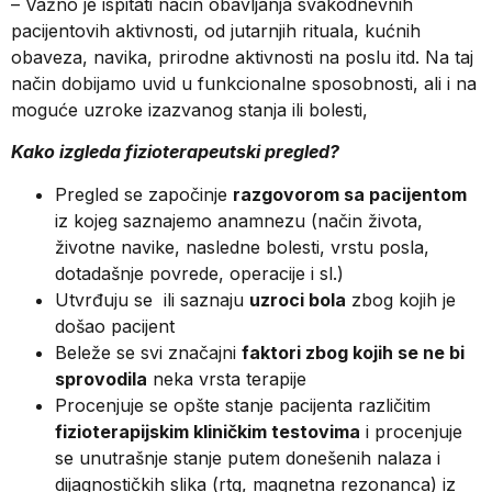
– Važno je ispitati način obavljanja svakodnevnih
pacijentovih aktivnosti, od jutarnjih rituala, kućnih
obaveza, navika, prirodne aktivnosti na poslu itd. Na taj
način dobijamo uvid u funkcionalne sposobnosti, ali i na
moguće uzroke izazvanog stanja ili bolesti,
Kako izgleda fizioterapeutski pregled?
Pregled se započinje
razgovorom sa pacijentom
iz kojeg saznajemo anamnezu (način života,
životne navike, nasledne bolesti, vrstu posla,
dotadašnje povrede, operacije i sl.)
Utvrđuju se ili saznaju
uzroci bola
zbog kojih je
došao pacijent
Beleže se svi značajni
faktori zbog kojih se ne bi
sprovodila
neka vrsta terapije
Procenjuje se opšte stanje pacijenta različitim
fizioterapijskim kliničkim testovima
i procenjuje
se unutrašnje stanje putem donešenih nalaza i
dijagnostičkih slika (rtg, magnetna rezonanca) iz