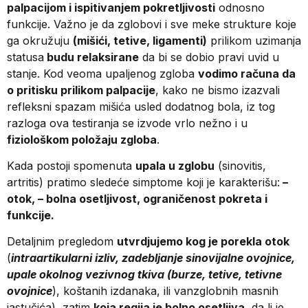
palpacijom i ispitivanjem pokretljivosti
odnosno
funkcije. Važno je da zglobovi i sve meke strukture koje
ga okružuju
(mišići, tetive, ligamenti)
prilikom uzimanja
statusa
budu relaksirane
da bi se dobio pravi uvid u
stanje. Kod veoma upaljenog zgloba
vodimo računa da
o pritisku prilikom palpacije
, kako ne bismo izazvali
refleksni spazam mišića usled dodatnog bola, iz tog
razloga ova testiranja se izvode vrlo nežno i u
fiziološkom položaju zgloba
.
Kada postoji spomenuta
upala u zglobu
(sinovitis,
artritis) pratimo sledeće simptome koji je karakterišu:
–
otok, – bolna osetljivost, ograničenost pokreta i
funkcije.
Detaljnim pregledom
utvrdjujemo kog je porekla otok
(
intraartikularni izliv, zadebljanje sinovijalne ovojnice,
upale okolnog vezivnog tkiva (burze, tetive, tetivne
ovojnice
), koštanih izdanaka, ili vanzglobnih masnih
jastučića), zatim
koja regija je bolno osetljiva
, da li je