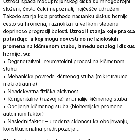
Uzroci ispada međupršljenskog diska su mnogobrojni i
složeni, često čak i nepoznati, najčešće udruženi.
Takođe stanja koja prethode nastanku diskus hernije
često su hronična, raznolika i u velikom stepenu
doprinose progresiji bolesti.
Uzroci i stanja koje praksa
potvrđuje
,
a koji mogu dovesti do nefizioloških
promena na kičmenom stubu, između ostalog i diskus
hernije, su:
• Degenerativni i reumatoidni procesi na kičmenom
stubu
• Mehaničke povrede kičmenog stuba (mikrotraume,
makrotraume)
• Neadekvatna fizička aktivnost
• Kongenitalne (razvojne) anomalije kičmenog stuba
• Oboljenja kičmenog stuba (biohemijske promene,
autoimuni faktor)
• Nasledni faktor – urođena sklonost ka oboljevanju,
konstitucionalna predispozicija…