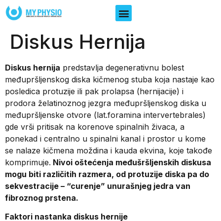
Diskus Hernija
Diskus hernija
predstavlja degenerativnu bolest
međupršljenskog diska kičmenog stuba koja nastaje kao
posledica protuzije ili pak prolapsa (hernijacije) i
prodora želatinoznog jezgra međupršljenskog diska u
međupršljenske otvore (lat.foramina intervertebrales)
gde vrši pritisak na korenove spinalnih živaca, a
ponekad i centralno u spinalni kanal i prostor u kome
se nalaze kičmena moždina i kauda ekvina, koje takođe
komprimuje.
Nivoi oštećenja međušršljenskih diskusa
mogu biti različitih razmera, od protuzije diska pa do
sekvestracije – “curenje” unurašnjeg jedra van
fibroznog prstena.
Faktori nastanka diskus hernije