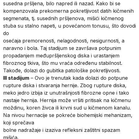
susedna pršljena, bilo napred ili nazad. Kako bi se
kompenzovala prekomerna pokretljivost datih kičmenih
segmenata, tj. susednih pršljenova, mišići kičmenog
stuba su stalno napeti, u povećanom tonusu, što dovodi
do
osećaja premorenosti, nelagodnosti, nesigurnosti, a
naravno i bola. Taj stadijum se završava potpunim
propadanjem međupršljenskog diska i urastanjem
fibroznog tkiva, što mu vraća određenu stabilnost.
Takođe, dolazi do gubitka patološke pokretljivosti.
III stadijum
– Ovo je trenutak kada dolazi do potpune
rupture diska i stvaranja hernije. Zbog rupture diska,
meko jedro izbija iz unutrašnjosti fibrozne opne i tako
nastaje hernija. Hernija može vršiti pritisak na kičmenu
moždinu, koren živca ili krvni sud u kičmenom kanalu.
Na nivou hernacije se pokreće biohemijski mehanizam,
koji sprečava
bolne nadražaje i izaziva refleksni zaštitni spazam
mišića.