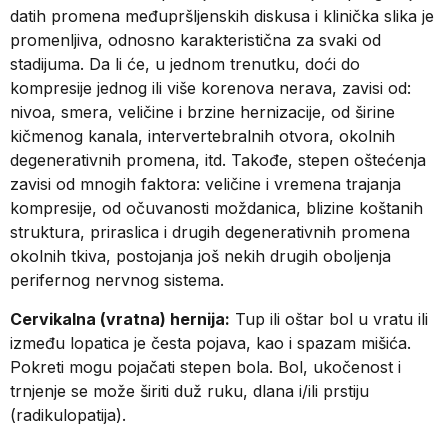
datih promena međupršljenskih diskusa i klinička slika je
promenljiva, odnosno karakteristična za svaki od
stadijuma. Da li će, u jednom trenutku, doći do
kompresije jednog ili više korenova nerava, zavisi od:
nivoa, smera, veličine i brzine hernizacije, od širine
kičmenog kanala, intervertebralnih otvora, okolnih
degenerativnih promena, itd. Takođe, stepen oštećenja
zavisi od mnogih faktora: veličine i vremena trajanja
kompresije, od očuvanosti moždanica, blizine koštanih
struktura, priraslica i drugih degenerativnih promena
okolnih tkiva, postojanja još nekih drugih oboljenja
perifernog nervnog sistema.
Cervikalna (vratna) hernija:
Tup ili oštar bol u vratu ili
između lopatica je česta pojava, kao i spazam mišića.
Pokreti mogu pojačati stepen bola. Bol, ukočenost i
trnjenje se može širiti duž ruku, dlana i/ili prstiju
(radikulopatija).