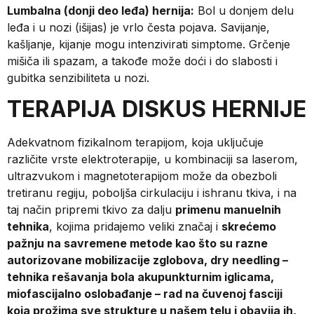
Lumbalna (donji deo leđa) hernija:
Bol u donjem delu
leđa i u nozi (išijas) je vrlo česta pojava. Savijanje,
kašljanje, kijanje mogu intenzivirati simptome. Grčenje
mišiča ili spazam, a takođe može doći i do slabosti i
gubitka senzibiliteta u nozi.
TERAPIJA DISKUS HERNIJE
Adekvatnom fizikalnom terapijom, koja uključuje
različite vrste elektroterapije, u kombinaciji sa laserom,
ultrazvukom i magnetoterapijom može da obezboli
tretiranu regiju, poboljša cirkulaciju i ishranu tkiva, i na
taj način pripremi tkivo za dalju
primenu manuelnih
tehnika
, kojima pridajemo veliki značaj i
skrećemo
pažnju na savremene metode kao što su razne
autorizovane mobilizacije zglobova, dry needling –
tehnika rešavanja bola akupunkturnim iglicama,
miofascijalno oslobađanje – rad na čuvenoj fasciji
koja prožima sve strukture u našem telu i obavija ih,