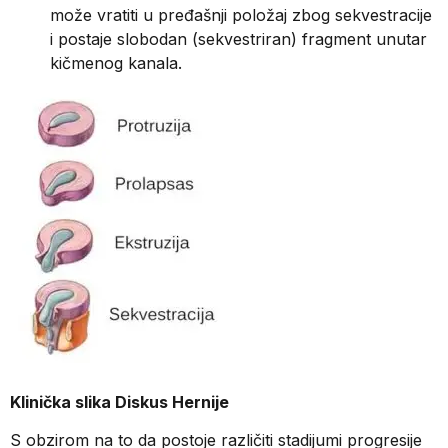
može vratiti u pređašnji položaj zbog sekvestracije
i postaje slobodan (sekvestriran) fragment unutar
kičmenog kanala.
Klinička slika Diskus Hernije
S obzirom na to da postoje različiti stadijumi progresije