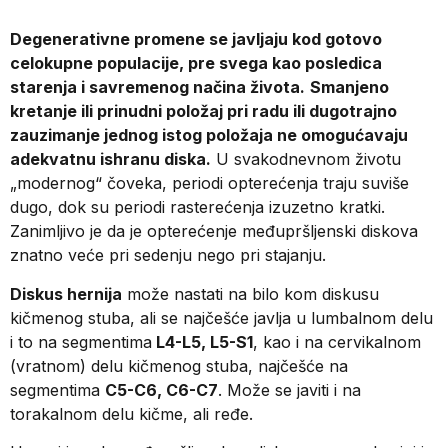
Degenerativne promene se javljaju kod gotovo
celokupne populacije, pre svega kao posledica
starenja i savremenog načina života.
Smanjeno
kretanje ili prinudni položaj pri radu ili dugotrajno
zauzimanje jednog istog položaja ne omogućavaju
adekvatnu ishranu diska.
U svakodnevnom životu
„modernog“ čoveka, periodi opterećenja traju suviše
dugo, dok su periodi rasterećenja izuzetno kratki.
Zanimljivo je da je opterećenje međupršljenski diskova
znatno veće pri sedenju nego pri stajanju.
Diskus hernija
može nastati na bilo kom diskusu
kičmenog stuba, ali se najčešće javlja u lumbalnom delu
i to na segmentima
L4-L5, L5-S1
, kao i na cervikalnom
(vratnom) delu kičmenog stuba, najčešće na
segmentima
C5-C6, C6-C7
. Može se javiti i na
torakalnom delu kičme, ali ređe.