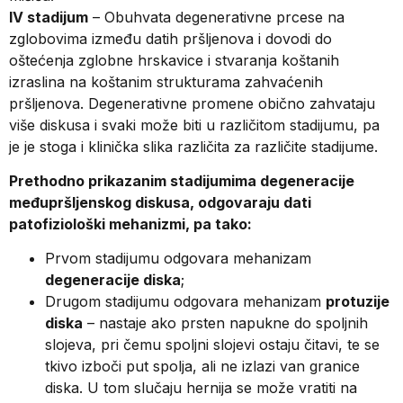
IV stadijum
– Obuhvata degenerativne prcese na
zglobovima između datih pršljenova i dovodi do
oštećenja zglobne hrskavice i stvaranja koštanih
izraslina na koštanim strukturama zahvaćenih
pršljenova. Degenerativne promene obično zahvataju
više diskusa i svaki može biti u različitom stadijumu, pa
je je stoga i klinička slika različita za različite stadijume.
Prethodno prikazanim stadijumima degeneracije
međupršljenskog diskusa, odgovaraju dati
patofiziološki mehanizmi, pa tako:
Prvom stadijumu odgovara mehanizam
degeneracije diska
;
Drugom stadijumu odgovara mehanizam
protuzije
diska
– nastaje ako prsten napukne do spoljnih
slojeva, pri čemu spoljni slojevi ostaju čitavi, te se
tkivo izboči put spolja, ali ne izlazi van granice
diska. U tom slučaju hernija se može vratiti na