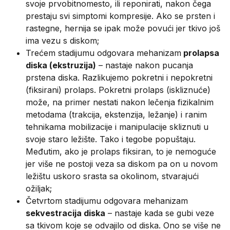
svoje prvobitnomesto, ili reponirati, nakon čega
prestaju svi simptomi kompresije. Ako se prsten i
rastegne, hernija se ipak može povući jer tkivo još
ima vezu s diskom;
Trećem stadijumu odgovara mehanizam
prolapsa
diska (ekstruzija)
– nastaje nakon pucanja
prstena diska. Razlikujemo pokretni i nepokretni
(fiksirani) prolaps. Pokretni prolaps (iskliznuće)
može, na primer nestati nakon lečenja fizikalnim
metodama (trakcija, ekstenzija, ležanje) i ranim
tehnikama mobilizacije i manipulacije skliznuti u
svoje staro ležište. Tako i tegobe popuštaju.
Međutim, ako je prolaps fiksiran, to je nemoguće
jer više ne postoji veza sa diskom pa on u novom
ležištu uskoro srasta sa okolinom, stvarajući
ožiljak;
Četvrtom stadijumu odgovara mehanizam
sekvestracija diska
– nastaje kada se gubi veze
sa tkivom koje se odvajilo od diska. Ono se više ne