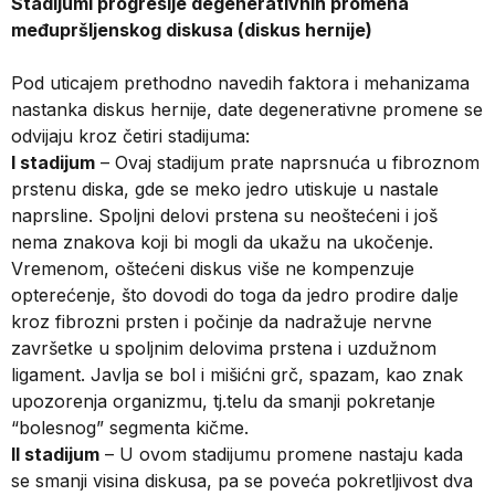
Stadijumi progresije degenerativnih promena
međupršljenskog diskusa (diskus hernije)
Pod uticajem prethodno navedih faktora i mehanizama
nastanka diskus hernije, date degenerativne promene se
odvijaju kroz četiri stadijuma:
I stadijum
– Ovaj stadijum prate naprsnuća u fibroznom
prstenu diska, gde se meko jedro utiskuje u nastale
naprsline. Spoljni delovi prstena su neoštećeni i još
nema znakova koji bi mogli da ukažu na ukočenje.
Vremenom, oštećeni diskus više ne kompenzuje
opterećenje, što dovodi do toga da jedro prodire dalje
kroz fibrozni prsten i počinje da nadražuje nervne
završetke u spoljnim delovima prstena i uzdužnom
ligament. Javlja se bol i mišićni grč, spazam, kao znak
upozorenja organizmu, tj.telu da smanji pokretanje
“bolesnog” segmenta kičme.
II stadijum
– U ovom stadijumu promene nastaju kada
se smanji visina diskusa, pa se poveća pokretljivost dva